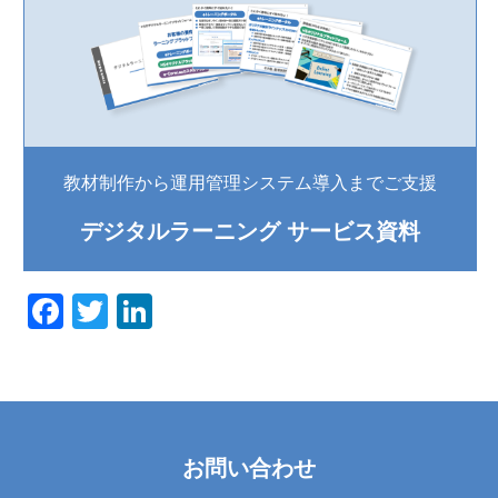
教材制作から運用管理システム導入までご支援
デジタルラーニング サービス資料
F
T
Li
a
wi
n
c
tt
k
e
er
e
b
dI
お問い合わせ
o
n