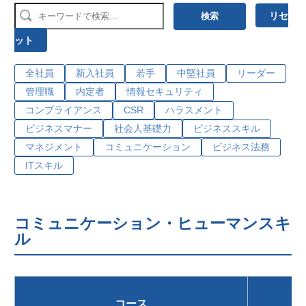
リセ
検索
ット
全社員
新入社員
若手
中堅社員
リーダー
管理職
内定者
情報セキュリティ
コンプライアンス
CSR
ハラスメント
ビジネスマナー
社会人基礎力
ビジネススキル
マネジメント
コミュニケーション
ビジネス法務
ITスキル
コミュニケーション・ヒューマンスキ
ル
コース