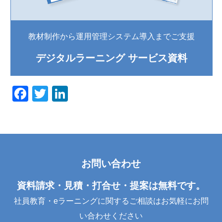
教材制作から運用管理システム導入までご支援
デジタルラーニング サービス資料
F
T
Li
a
wi
n
c
tt
k
e
er
e
b
dI
お問い合わせ
o
n
o
資料請求・見積・打合せ・提案は無料です。
k
社員教育・eラーニングに関するご相談はお気軽にお問
い合わせください