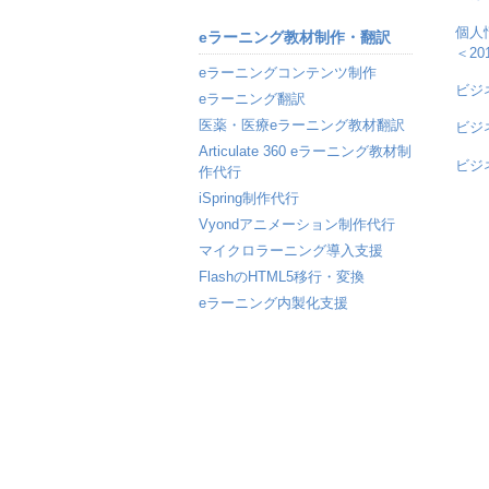
個人
eラーニング教材制作・翻訳
＜2
eラーニングコンテンツ制作
ビジ
eラーニング翻訳
医薬・医療eラーニング教材翻訳
ビジ
Articulate 360 eラーニング教材制
ビジ
作代行
iSpring制作代行
Vyondアニメーション制作代行
マイクロラーニング導入支援
FlashのHTML5移行・変換
eラーニング内製化支援