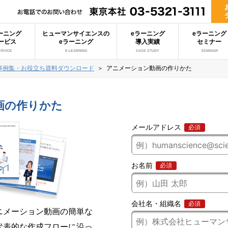
ーニング
ヒューマンサイエンスの
eラーニング
eラーニング
ービス
eラーニング
導入実績
セミナー
ERVICE
E-LEARNING
CASE STUDY
SEMINAR
事例集・お役立ち資料ダウンロード
＞
アニメーション動画の作りかた
画の作りかた
ニメーション動画の簡単な
代表的な作成フローに沿っ