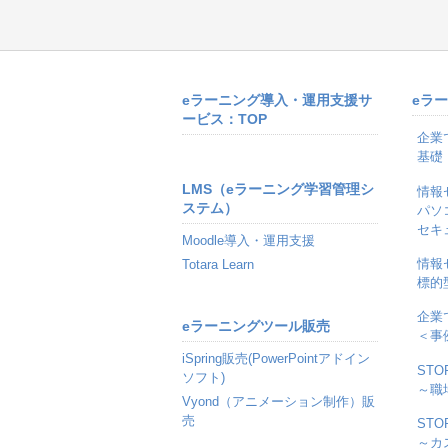
eラーニング導入・運用支援サ
eラ
ービス：TOP
企業
基礎
LMS（eラーニング学習管理シ
情報
ステム）
パソ
セキ
Moodle導入・運用支援
情報
Totara Learn
標的
企業
eラーニングツール販売
＜事
iSpring販売(PowerPointアドイン
ST
ソフト)
～職
Vyond（アニメーション制作）販
売
ST
～カ