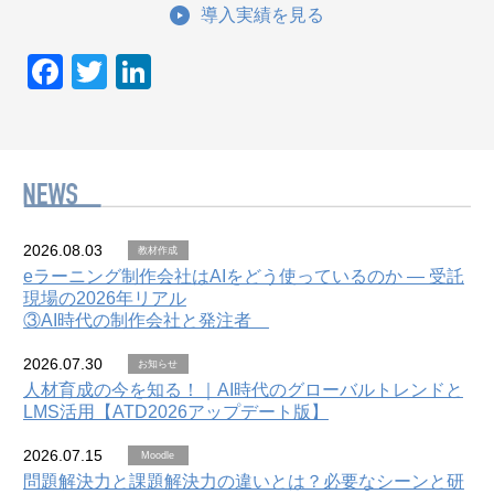
導入実績を見る
F
T
Li
a
wi
n
c
tt
k
e
er
e
b
dI
o
n
2026.08.03
教材作成
o
eラーニング制作会社はAIをどう使っているのか — 受託
現場の2026年リアル
k
③AI時代の制作会社と発注者
2026.07.30
お知らせ
人材育成の今を知る！｜AI時代のグローバルトレンドと
LMS活用【ATD2026アップデート版】
2026.07.15
Moodle
問題解決力と課題解決力の違いとは？必要なシーンと研