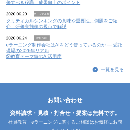
修すべき役職、成果向上のポイント
2026.06.29
オリジナル教
材
クリティカルシンキングの意味や重要性、例題をご紹
介！研修実施側の視点で解説
2026.06.24
教材作成
eラーニング制作会社はAIをどう使っているのか — 受託
現場の2026年リアル
②教育テーマ毎のAI活用度
一覧を見る
お問い合わせ
資料請求・見積・打合せ・提案は無料です。
社員教育・eラーニングに関するご相談はお気軽にお問