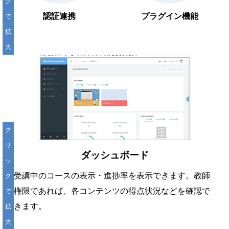
ク
認証連携
プラグイン機能
で
拡
大
ク
リ
ダッシュボード
ッ
受講中のコースの表示・進捗率を表示できます。教師
ク
権限であれば、各コンテンツの得点状況などを確認で
で
きます。
拡
大