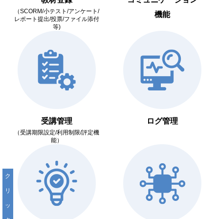
（SCORM/小テスト/アンケート/
機能
レポート提出/投票/ファイル添付
等)
受講管理
ログ管理
（受講期限設定/利用制限/評定機
能）
ク
リ
ッ