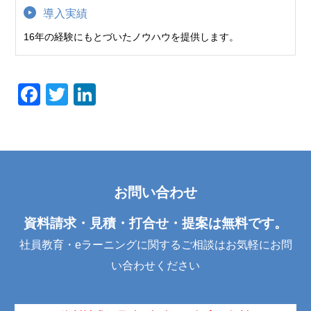
導入実績
16年の経験にもとづいたノウハウを提供します。
F
T
Li
a
wi
n
c
tt
k
e
er
e
b
dI
お問い合わせ
o
n
o
資料請求・見積・打合せ・提案は無料です。
k
社員教育・eラーニングに関するご相談はお気軽にお問
い合わせください