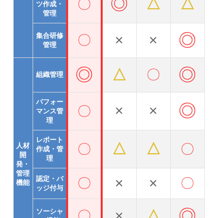
◎
△
△
〇
ツ作成・
管理
◎
集合研修
×
×
〇
管理
◎
◎
△
〇
組織管理
パフォー
◎
×
×
〇
マンス管
理
レポート
△
△
人材
〇
〇
作成・管
開
理
発・
管理
認定・バ
×
×
〇
〇
機能
ッジ付与
◎
ソーシャ
×
△
〇