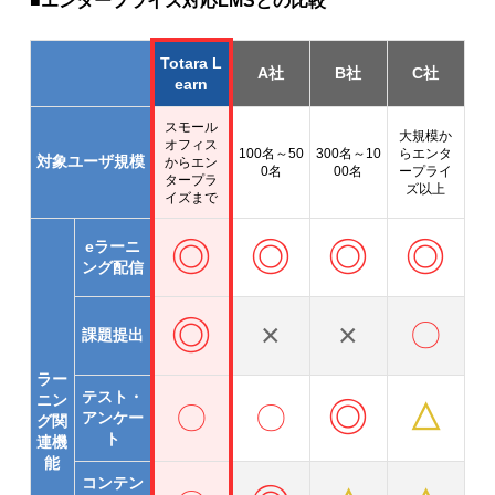
■エンタープライズ対応LMSとの比較
Totara L
A社
B社
C社
earn
スモール
大規模か
オフィス
100名～50
300名～10
ら
エンタ
対象ユーザ規模
から
エン
0名
00名
ープライ
タープラ
ズ
以上
イズまで
◎
◎
◎
◎
eラーニ
ング配信
◎
×
×
〇
課題提出
ラー
テスト・
ニン
◎
△
〇
〇
アンケー
グ
関
ト
連機
能
コンテン