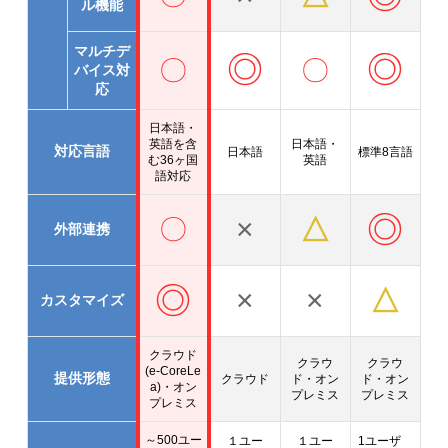
ル機能
マルチデ
◎
◎
〇
〇
バイス対
応
日本語・
英語を含
日本語・
対応言語
日本語
標準8言語
む
36ヶ国
英語
語対応
◎
×
△
〇
外部連携
◎
×
×
△
カスタマイズ
クラウド
クラウ
クラウ
(e-CoreLe
提供形態
クラウド
ド・オン
ド・オン
a)・
オン
プレミス
プレミス
プレミス
～500ユー
１ユー
１ユー
1ユーザ