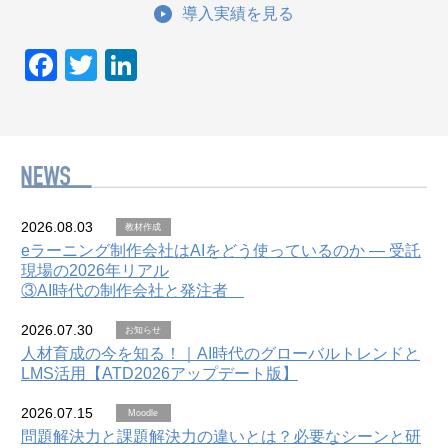
導入実績を見る
F
T
Li
a
wi
n
c
tt
k
e
er
e
b
dI
o
n
2026.08.03
教材作成
o
eラーニング制作会社はAIをどう使っているのか — 受託
現場の2026年リアル
k
③AI時代の制作会社と発注者
2026.07.30
お知らせ
人材育成の今を知る！｜AI時代のグローバルトレンドと
LMS活用【ATD2026アップデート版】
2026.07.15
Moodle
問題解決力と課題解決力の違いとは？必要なシーンと研