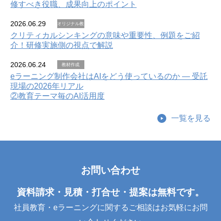
修すべき役職、成果向上のポイント
2026.06.29
オリジナル教
材
クリティカルシンキングの意味や重要性、例題をご紹
介！研修実施側の視点で解説
2026.06.24
教材作成
eラーニング制作会社はAIをどう使っているのか — 受託
現場の2026年リアル
②教育テーマ毎のAI活用度
一覧を見る
お問い合わせ
資料請求・見積・打合せ・提案は無料です。
社員教育・eラーニングに関するご相談はお気軽にお問