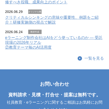
修すべき役職、成果向上のポイント
2026.06.29
オリジナル教
材
クリティカルシンキングの意味や重要性、例題をご紹
介！研修実施側の視点で解説
2026.06.24
教材作成
eラーニング制作会社はAIをどう使っているのか — 受託
現場の2026年リアル
②教育テーマ毎のAI活用度
一覧を見る
お問い合わせ
資料請求・見積・打合せ・提案は無料です。
社員教育・eラーニングに関するご相談はお気軽にお問