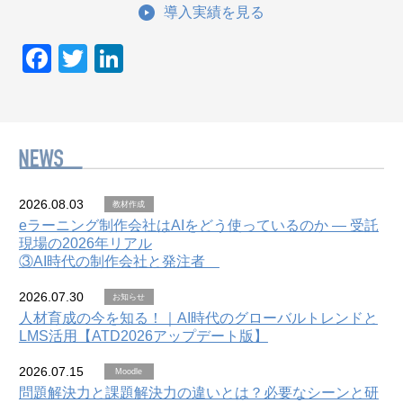
導入実績を見る
F
T
Li
a
wi
n
c
tt
k
e
er
e
b
dI
o
n
2026.08.03
教材作成
o
eラーニング制作会社はAIをどう使っているのか — 受託
現場の2026年リアル
k
③AI時代の制作会社と発注者
2026.07.30
お知らせ
人材育成の今を知る！｜AI時代のグローバルトレンドと
LMS活用【ATD2026アップデート版】
2026.07.15
Moodle
問題解決力と課題解決力の違いとは？必要なシーンと研