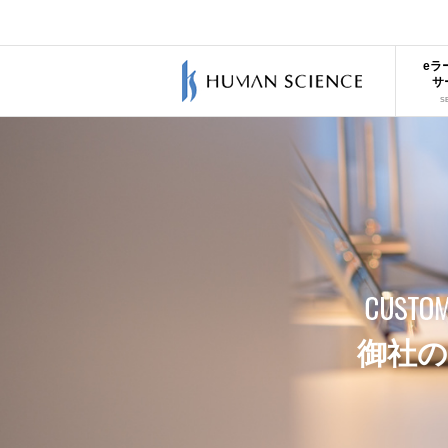
eラ
サ
S
御社の