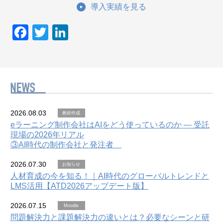
導入実績を見る
F
T
Li
a
wi
n
c
tt
k
e
er
e
b
dI
o
n
2026.08.03
教材作成
o
eラーニング制作会社はAIをどう使っているのか — 受託
現場の2026年リアル
k
③AI時代の制作会社と発注者
2026.07.30
お知らせ
人材育成の今を知る！｜AI時代のグローバルトレンドと
LMS活用【ATD2026アップデート版】
2026.07.15
Moodle
問題解決力と課題解決力の違いとは？必要なシーンと研