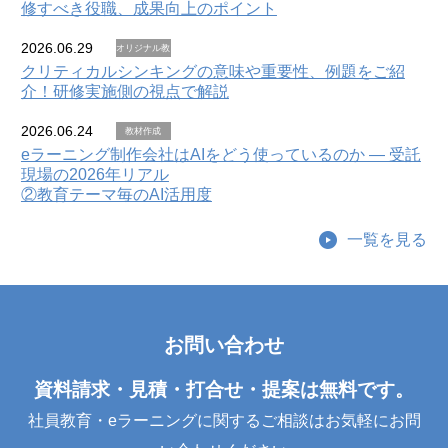
修すべき役職、成果向上のポイント
2026.06.29
オリジナル教
材
クリティカルシンキングの意味や重要性、例題をご紹
介！研修実施側の視点で解説
2026.06.24
教材作成
eラーニング制作会社はAIをどう使っているのか — 受託
現場の2026年リアル
②教育テーマ毎のAI活用度
一覧を見る
お問い合わせ
資料請求・見積・打合せ・提案は無料です。
社員教育・eラーニングに関するご相談はお気軽にお問