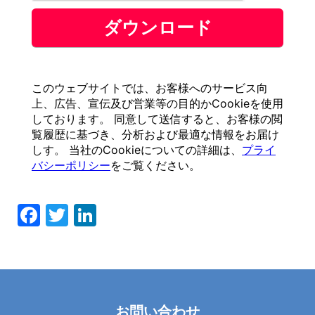
F
T
Li
a
wi
n
c
tt
k
e
er
e
b
dI
お問い合わせ