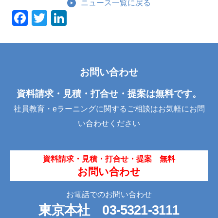
ニュース一覧に戻る
F
T
Li
a
wi
n
c
tt
k
e
er
e
お問い合わせ
b
dI
o
n
資料請求・見積・打合せ・提案は無料です。
o
社員教育・eラーニングに関するご相談はお気軽にお問
k
い合わせください
資料請求・見積・打合せ・提案 無料
お問い合わせ
お電話でのお問い合わせ
東京本社
03-5321-3111