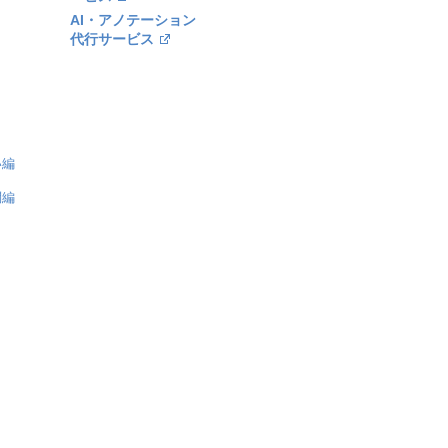
AI・アノテーション
代行サービス
い編
問編