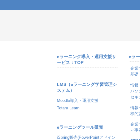
eラーニング導入・運用支援サ
eラ
ービス：TOP
企業
基礎
LMS（eラーニング学習管理シ
情報
ステム）
パソ
セキ
Moodle導入・運用支援
情報
Totara Learn
標的
企業
eラーニングツール販売
＜事
iSpring販売(PowerPointアドイン