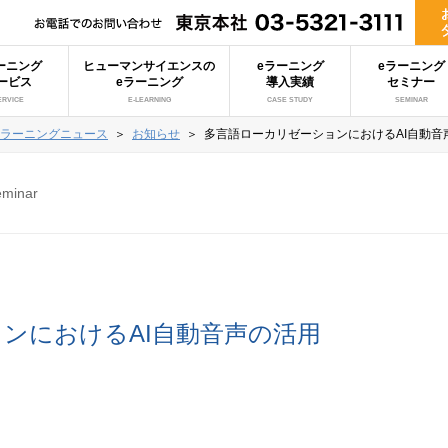
ーニング
ヒューマンサイエンスの
eラーニング
eラーニング
ービス
eラーニング
導入実績
セミナー
ERVICE
E-LEARNING
CASE STUDY
SEMINAR
eラーニングニュース
＞
お知らせ
＞
多言語ローカリゼーションにおけるAI自動音
eminar
ンにおけるAI自動音声の活用