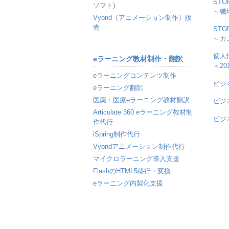
ST
ソフト)
～職
Vyond（アニメーション制作）販
売
ST
～カ
個人
eラーニング教材制作・翻訳
＜2
eラーニングコンテンツ制作
ビジ
eラーニング翻訳
医薬・医療eラーニング教材翻訳
ビジ
Articulate 360 eラーニング教材制
ビジ
作代行
iSpring制作代行
Vyondアニメーション制作代行
マイクロラーニング導入支援
FlashのHTML5移行・変換
eラーニング内製化支援