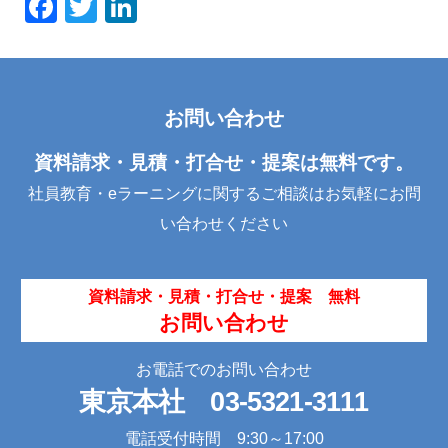
F
T
Li
a
wi
n
c
tt
k
e
er
e
お問い合わせ
b
dI
o
n
資料請求・見積・打合せ・提案は無料です。
o
社員教育・eラーニングに関するご相談はお気軽にお問
k
い合わせください
資料請求・見積・打合せ・提案 無料
お問い合わせ
お電話でのお問い合わせ
東京本社
03-5321-3111
電話受付時間 9:30～17:00