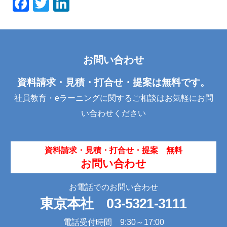
F
T
Li
a
wi
n
c
tt
k
e
er
e
お問い合わせ
b
dI
o
n
資料請求・見積・打合せ・提案は無料です。
o
社員教育・eラーニングに関するご相談はお気軽にお問
k
い合わせください
資料請求・見積・打合せ・提案 無料
お問い合わせ
お電話でのお問い合わせ
東京本社
03-5321-3111
電話受付時間 9:30～17:00