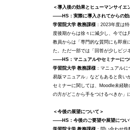
＜導入後の効果とヒューマンサイエ
――HS：実際に導入されてからの
学習院大学 教務課様
：2023年度は
度後期からは徐々に減少し、今では月
教員からは「専門的な質問にも即座
た。ただ一部では「回答が少しビジ
――HS：マニュアルやセミナーに
学習院大学 教務課様
：マニュアルに
易版マニュアル」などもあると良い
セミナーに関しては、Moodle未
の方がどこから手をつけるべきか」
＜今後の展望について＞
――HS：今後のご要望や展望につ
学習院大学 教務課様
：問い合わせ件