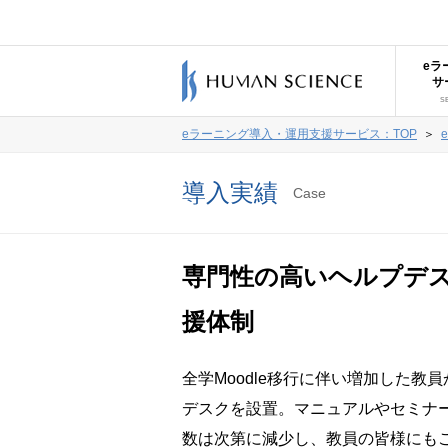
eラ
サ
S
eラーニング導入・運用支援サービス：TOP
＞
導入実績
Case
専門性の高いヘルプデスク
援体制
全学Moodle移行に伴い増加した
デスクを設置。マニュアルやセミナ
数は次第に減少し、教員の皆様にも