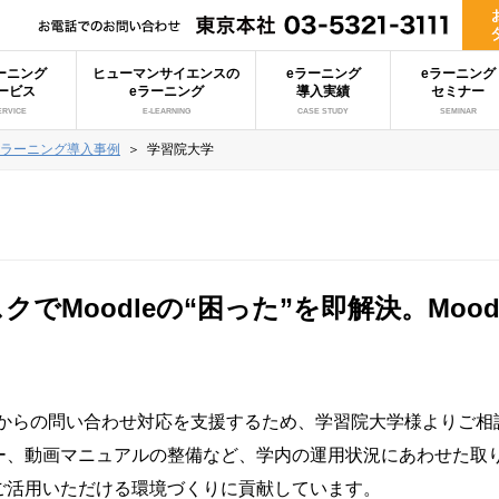
ーニング
ヒューマンサイエンスの
eラーニング
eラーニング
ービス
eラーニング
導入実績
セミナー
ERVICE
E-LEARNING
CASE STUDY
SEMINAR
eラーニング導入事例
＞
学習院大学
でMoodleの“困った”を即解決。Moo
教員からの問い合わせ対応を支援するため、学習院大学様よりご
ー、動画マニュアルの整備など、学内の運用状況にあわせた取
ご活用いただける環境づくりに貢献しています。