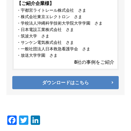
【ご紹介企業様】
宇都宮ライトレール株式会社 さま
株式会社東京エレクトロン さま
学校法人沖縄科学技術大学院大学学園 さま
日本電設工業株式会社 さま
筑波大学 さま
サンケン電気株式会社 さま
一般社団法人日本救急看護学会 さま
放送大学学園 さま
8
社の事例をご紹介
ダウンロードはこちら
F
T
Li
a
wi
n