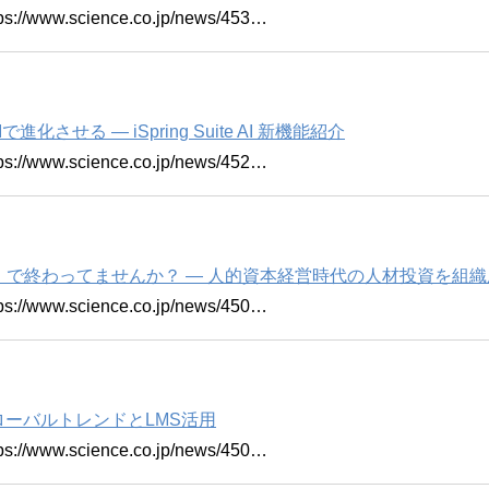
w.science.co.jp/news/453…
進化させる ― iSpring Suite AI 新機能紹介
w.science.co.jp/news/452…
で終わってませんか？ ― 人的資本経営時代の人材投資を組
w.science.co.jp/news/450…
ローバルトレンドとLMS活用
w.science.co.jp/news/450…