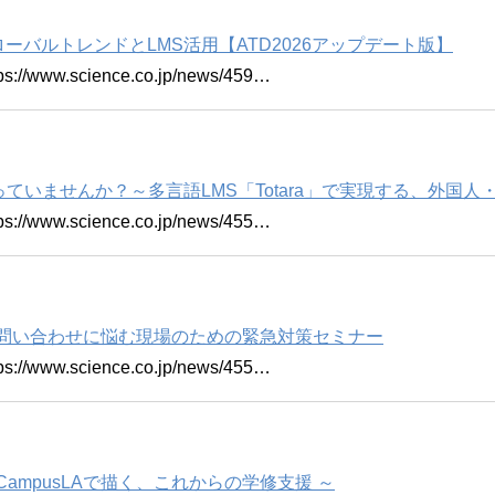
ーバルトレンドとLMS活用【ATD2026アップデート版】
w.science.co.jp/news/459…
ていませんか？～多言語LMS「Totara」で実現する、外国
w.science.co.jp/news/455…
le問い合わせに悩む現場のための緊急対策セミナー
w.science.co.jp/news/455…
CampusLAで描く、これからの学修支援 ～