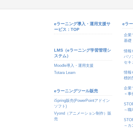
eラーニング導入・運用支援サ
eラ
ービス：TOP
企業
基礎
LMS（eラーニング学習管理シ
情報
ステム）
パソ
セキ
Moodle導入・運用支援
情報
Totara Learn
標的
企業
eラーニングツール販売
＜事
iSpring販売(PowerPointアドイン
ST
ソフト)
～職
Vyond（アニメーション制作）販
売
ST
～カ