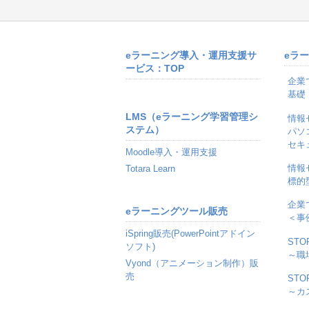
eラーニング導入・運用支援サ
eラ
ービス：TOP
企業
基礎
LMS（eラーニング学習管理シ
情報
ステム）
パソ
セキ
Moodle導入・運用支援
情報
Totara Learn
標的
企業
eラーニングツール販売
＜事
iSpring販売(PowerPointアドイン
ST
ソフト)
～職
Vyond（アニメーション制作）販
売
ST
～カ