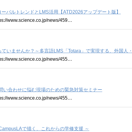
ーバルトレンドとLMS活用【ATD2026アップデート版】
w.science.co.jp/news/459…
ていませんか？～多言語LMS「Totara」で実現する、外国
w.science.co.jp/news/455…
le問い合わせに悩む現場のための緊急対策セミナー
w.science.co.jp/news/455…
CampusLAで描く、これからの学修支援 ～