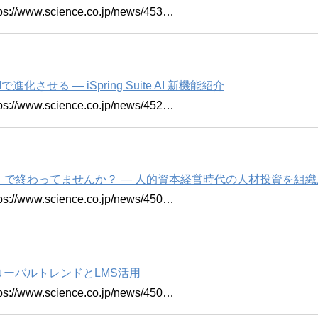
w.science.co.jp/news/453…
進化させる ― iSpring Suite AI 新機能紹介
w.science.co.jp/news/452…
で終わってませんか？ ― 人的資本経営時代の人材投資を組
w.science.co.jp/news/450…
ローバルトレンドとLMS活用
w.science.co.jp/news/450…