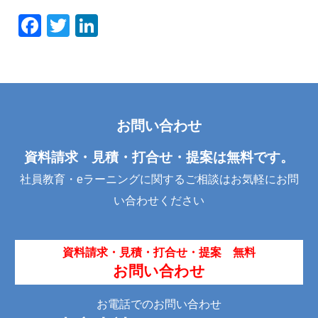
F
T
Li
a
wi
n
c
tt
k
e
er
e
b
dI
お問い合わせ
o
n
o
資料請求・見積・打合せ・提案は無料です。
k
社員教育・eラーニングに関するご相談はお気軽にお問
い合わせください
資料請求・見積・打合せ・提案 無料
お問い合わせ
お電話でのお問い合わせ