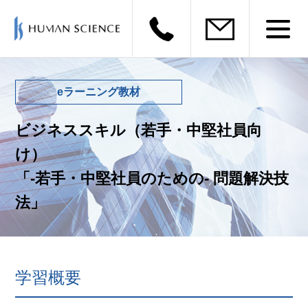
eラーニング教材
ビジネススキル（若手・中堅社員向
け）
「-若手・中堅社員のための- 問題解決技
法」
学習概要