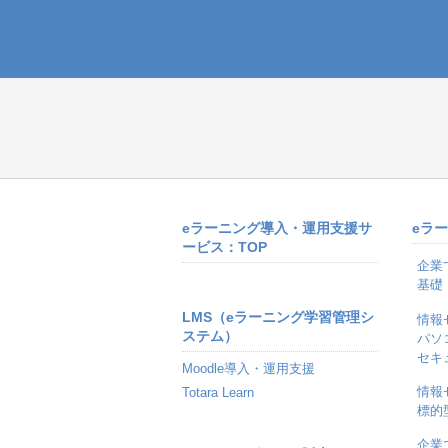
eラーニング導入・運用支援サ
eラ
ービス：TOP
企業
基礎
LMS（eラーニング学習管理シ
情報
ステム）
パソ
セキ
Moodle導入・運用支援
情報
Totara Learn
標的
企業