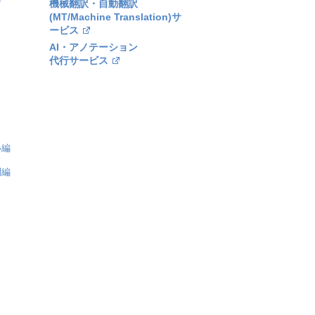
機械翻訳・自動翻訳
(MT/Machine Translation)サ
ービス
AI・アノテーション
代行サービス
い編
問編