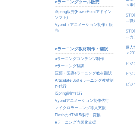
eラーニングツール販売
＜事
iSpring販売(PowerPointアドイン
ST
ソフト)
～職
Vyond（アニメーション制作）販
売
ST
～カ
個人
eラーニング教材制作・翻訳
＜2
eラーニングコンテンツ制作
ビジ
eラーニング翻訳
医薬・医療eラーニング教材翻訳
ビジ
Articulate 360 eラーニング教材制
ビジ
作代行
iSpring制作代行
Vyondアニメーション制作代行
マイクロラーニング導入支援
FlashのHTML5移行・変換
eラーニング内製化支援