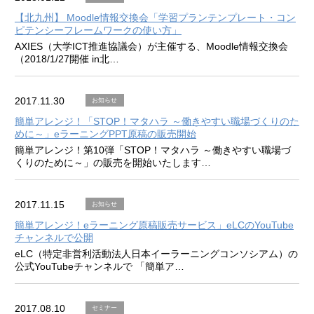
【北九州】 Moodle情報交換会「学習プランテンプレート・コン
ピテンシーフレームワークの使い方」
AXIES（大学ICT推進協議会）が主催する、Moodle情報交換会
（2018/1/27開催 in北…
2017.11.30
お知らせ
簡単アレンジ！「STOP！マタハラ ～働きやすい職場づくりのた
めに～」eラーニングPPT原稿の販売開始
簡単アレンジ！第10弾「STOP！マタハラ ～働きやすい職場づ
くりのために～」の販売を開始いたします…
2017.11.15
お知らせ
簡単アレンジ！eラーニング原稿販売サービス」eLCのYouTube
チャンネルで公開
eLC（特定非営利活動法人日本イーラーニングコンソシアム）の
公式YouTubeチャンネルで 「簡単ア…
2017.08.10
セミナー