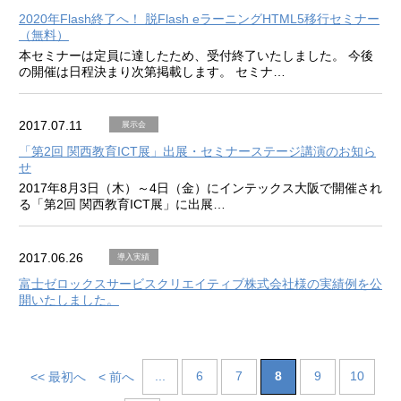
2020年Flash終了へ！ 脱Flash eラーニングHTML5移行セミナー
（無料）
本セミナーは定員に達したため、受付終了いたしました。 今後
の開催は日程決まり次第掲載します。 セミナ…
2017.07.11
展示会
「第2回 関西教育ICT展」出展・セミナーステージ講演のお知ら
せ
2017年8月3日（木）～4日（金）にインテックス大阪で開催され
る「第2回 関西教育ICT展」に出展…
2017.06.26
導入実績
富士ゼロックスサービスクリエイティブ株式会社様の実績例を公
開いたしました。
...
6
7
8
9
10
<< 最初へ
< 前へ