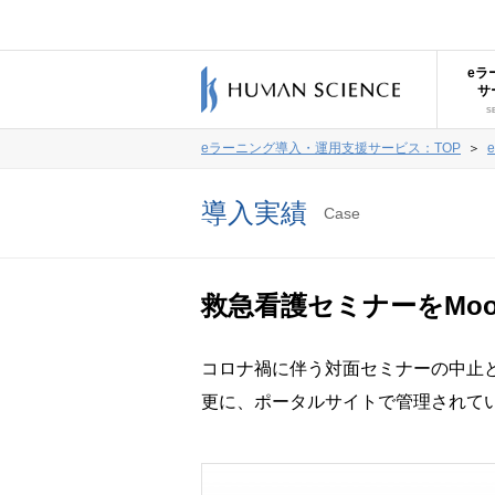
eラ
サ
S
eラーニング導入・運用支援サービス：TOP
＞
導入実績
Case
救急看護セミナーをMo
コロナ禍に伴う対面セミナーの中止と
更に、ポータルサイトで管理されてい