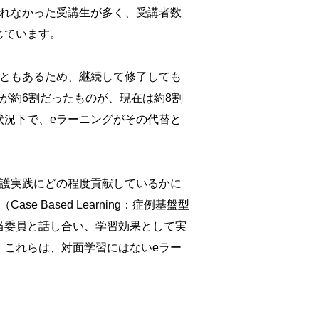
慣れなかった受講生が多く、受講者数
じています。
こともあるため、継続して修了しても
が約6割だったものが、現在は約8割
状況下で、eラーニングがその代替と
。
看護実践にどの程度貢献しているかに
Based Learning：症例基盤型
当委員と話し合い、学習効果として実
。これらは、対面学習にはないeラー