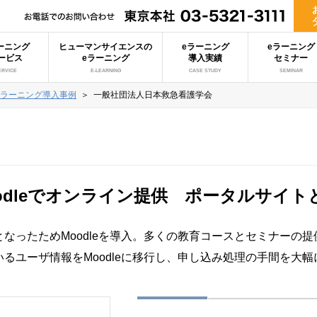
ーニング
ヒューマンサイエンスの
eラーニング
eラーニング
ービス
eラーニング
導入実績
セミナー
ERVICE
E-LEARNING
CASE STUDY
SEMINAR
eラーニング導入事例
＞
一般社団法人日本救急看護学会
odleでオンライン提供 ポータルサイト
なったためMoodleを導入。多くの教育コースとセミナーの
るユーザ情報をMoodleに移行し、申し込み処理の手間を大