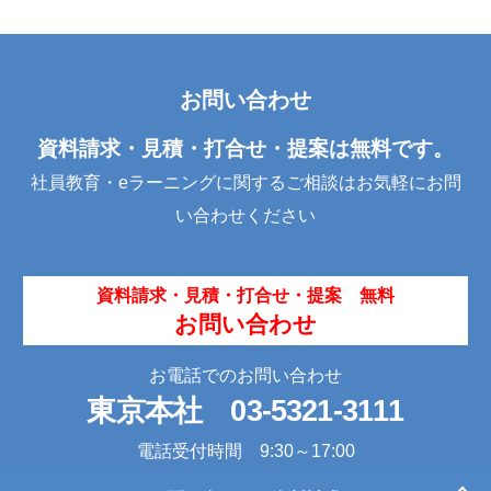
a
wi
n
c
tt
k
e
er
e
お問い合わせ
b
dI
o
n
資料請求・見積・打合せ・提案は無料です。
o
社員教育・eラーニングに関するご相談はお気軽にお問
k
い合わせください
資料請求・見積・打合せ・提案 無料
お問い合わせ
お電話でのお問い合わせ
東京本社
03-5321-3111
電話受付時間 9:30～17:00