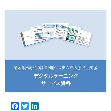
教材制作から運用管理システム導入までご支援
デジタルラーニング
サービス資料
F
T
Li