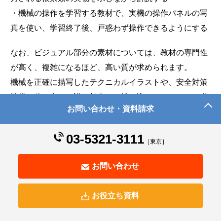
・機械の操作を学習する教材で、実機の操作パネルの写
真を使い、学習終了後、戸惑わず操作できるようにする
なお、ビジュアル部分の素材については、教材の専門性
が高く、複雑になるほど、高い質が求められます。
機械を正確に描写したテクニカルイラストや、安全対策
装備の使い方など詳細部分まで描き込んだイラストが必
お問い合わせ・資料請求
要な場合には、社外のプロに依頼することもご検討くだ
さい。
03-5321-3111
［東京］
Step4.ナレーション収録
ナレーション「あり」の場合は、ナレーション収録を行
お問い合わせ
います。
収録には、大きく分けると2つの方法があります。
お役立ち資料
●合成音声