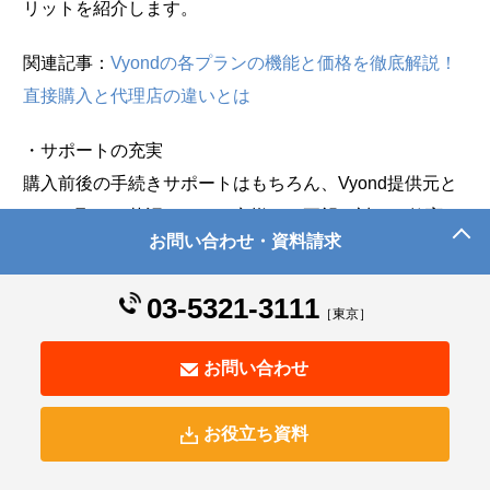
リットを紹介します。
関連記事：
Vyondの各プランの機能と価格を徹底解説！
直接購入と代理店の違いとは
・サポートの充実
購入前後の手続きサポートはもちろん、Vyond提供元と
のやり取り（英語）や、お客様のご要望に対する教育コ
お問い合わせ・資料請求
ンテンツの提案から制作についてサポートできます。
Vyond（アニメーション制作）販売
03-5321-3111
［東京］
・eラーニング制作の実績が多数あります。ノウハウを
お問い合わせ
活かした効果的なアニメーション制作代行もVyondに限
らず、これまで多くの実績があります。
お役立ち資料
Vyond アニメーション制作代行
アニメーション動画を利用した教育コンテンツの充実