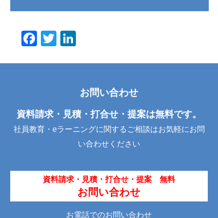
F
T
Li
a
wi
n
c
tt
k
e
er
e
お問い合わせ
b
dI
o
n
資料請求・見積・打合せ・提案は無料です。
o
社員教育・eラーニングに関するご相談はお気軽にお問
k
い合わせください
資料請求・見積・打合せ・提案 無料
お問い合わせ
お電話でのお問い合わせ