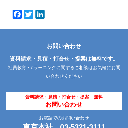
F
T
Li
a
wi
n
c
tt
k
e
er
e
お問い合わせ
b
dI
o
n
資料請求・見積・打合せ・提案は無料です。
o
社員教育・eラーニングに関するご相談はお気軽にお問
k
い合わせください
資料請求・見積・打合せ・提案 無料
お問い合わせ
お電話でのお問い合わせ
東京本社
03-5321-3111