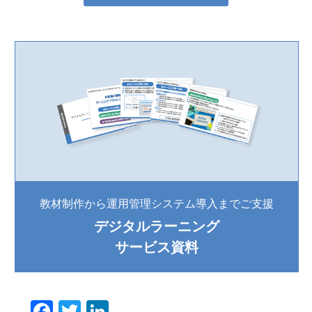
教材制作から運用管理システム導入までご支援
デジタルラーニング
サービス資料
F
T
Li