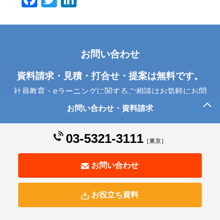
a
wi
n
c
tt
k
e
er
e
お問い合わせ
b
dI
o
n
資料請求・見積・打合せ・提案は無料です。
o
社員教育・eラーニングに関するご相談はお気軽にお問
k
い合わせください
お問い合わせ・資料請求
03-5321-3111
資料請求・見積・打合せ・提案 無料
［東京］
お問い合わせ
お問い合わせ
お電話でのお問い合わせ
東京本社
03-5321-3111
お役立ち資料
電話受付時間 9:30～17:00