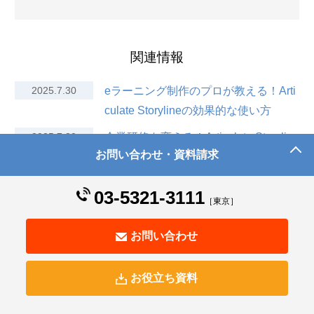
関連情報
2025.7.30
eラーニング制作のプロが教える！Arti
culate Storylineの効果的な使い方
2025.7.30
企業研修を変える！Articulate Storyline
お問い合わせ・資料請求
の可能性
2025.7.30
Articulate Storylineとは？初めて使う方
03-5321-3111
［東京］
が知っておくべき5つのポイント
2018.4.26
Articulate Storyline,Studio 導入支援・
お問い合わせ
作成代行サービス
お役立ち資料
最新ブログ