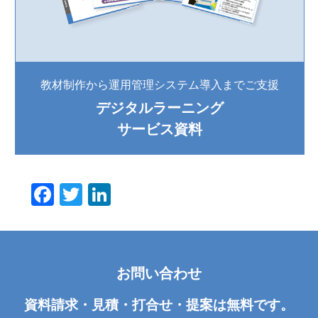
教材制作から運用管理システム導入までご支援
デジタルラーニング
サービス資料
F
T
Li
a
wi
n
c
tt
k
e
er
e
お問い合わせ
b
dI
o
n
資料請求・見積・打合せ・提案は無料です。