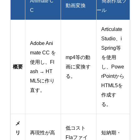
Animate C
簡易作成ツ
動画変換
C
ール
Articulate
Studio、i
Adobe Ani
Spring等
mate CC を
mp4等の動
を使用
使用し、Fl
概要
画に変換す
し、Powe
ash → HT
る。
rPointから
ML5に作り
HTML5を
直す。
作成す
る。
メ
低コスト
リ
再現性が高
短納期・
Flaファイ