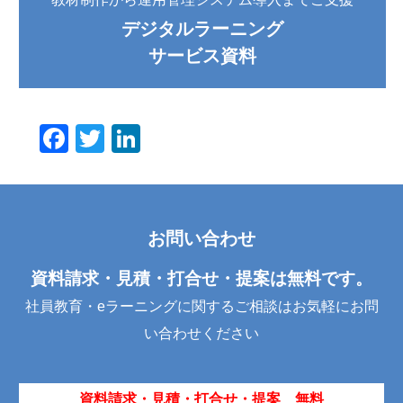
デジタルラーニング
サービス資料
F
T
Li
a
wi
n
c
tt
k
e
er
e
お問い合わせ
b
dI
o
n
資料請求・見積・打合せ・提案は無料です。
o
社員教育・eラーニングに関するご相談はお気軽にお問
k
い合わせください
資料請求・見積・打合せ・提案 無料