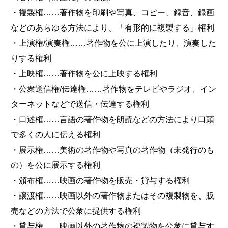
・複製権……著作物を印刷や写真、コピー、録音、録画
などのあらゆる方法により、「有形的に複製する」権利
・上演権/演奏権……著作物を公に上演したり、演奏した
りする権利
・上映権……著作物を公に上映する権利
・公衆送信権/伝達権……著作物をテレビやラジオ、イン
ターネットなどで送信・伝達する権利
・口述権……言語の著作物を朗読などの方法により口頭
で多くの人に伝える権利
・展示権……美術の著作物や写真の著作物（未発行のも
の）を公に展示する権利
・頒布権……映画の著作物を販売・貸与する権利
・譲渡権……映画以外の著作物またはその複製物を、販
売などの方法で公衆に提供する権利
・貸与権……映画以外の著作物の複製物を公衆に貸与す