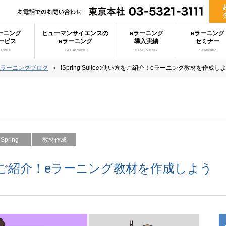
ーニング
ヒューマンサイエンスの
eラーニング
eラーニング
ービス
eラーニング
導入実績
セミナー
ERVICE
E-LEARNING
CASE STUDY
SEMINAR
eラーニングブログ
＞
iSpring Suiteの使い方をご紹介！eラーニング教材を作成し
iSpring
教材作成
の使い方をご紹介！eラーニング教材を作成しよう