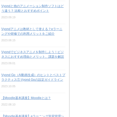
Vyondと他のアニメーション制作ソフトはど
う違う？ 比較とおすすめポイント
2023.09.19
Vyondアニメは教材として使える？eラーニ
ングや研修での利用メリットをご紹介
2023.08.15
Vyondでビジネスアニメを制作しよう！ビジ
ネスにおすすめ理由とメリット、課題を解説
2023.09.01
Vyond Go（AI動画生成）のヒントとベストプ
ラクティス① Vyond Goの設定ガイドライン
2023.10.05
【Moodle基本講座】Moodleとは？
2022.08.10
【Moodle基本講座】eラーニング学習管理シ