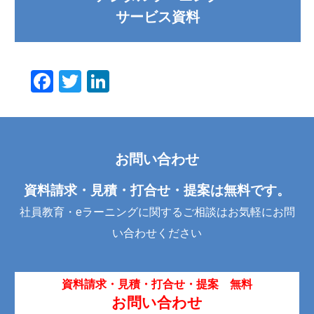
サービス資料
F
T
Li
a
wi
n
c
tt
k
e
er
e
お問い合わせ
b
dI
o
n
資料請求・見積・打合せ・提案は無料です。
o
社員教育・eラーニングに関するご相談はお気軽にお問
k
い合わせください
資料請求・見積・打合せ・提案 無料
お問い合わせ