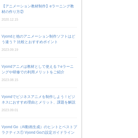
【アニメーション教材制作】eラーニング教
材の作り方②
2020.12.15
Vyondと他のアニメーション制作ソフトはど
う違う？ 比較とおすすめポイント
2023.09.19
Vyondアニメは教材として使える？eラーニ
ングや研修での利用メリットをご紹介
2023.08.15
Vyondでビジネスアニメを制作しよう！ビジ
ネスにおすすめ理由とメリット、課題を解説
2023.09.01
Vyond Go（AI動画生成）のヒントとベストプ
ラクティス① Vyond Goの設定ガイドライン