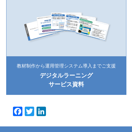
教材制作から運用管理システム導入までご支援
デジタルラーニング
サービス資料
F
T
Li
a
wi
n
c
tt
k