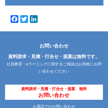
F
T
Li
a
wi
n
c
tt
k
e
er
e
お問い合わせ
b
dI
o
n
資料請求・見積・打合せ・提案は無料です。
o
社員教育・eラーニングに関するご相談はお気軽にお問
k
い合わせください
資料請求・見積・打合せ・提案 無料
お問い合わせ
お電話でのお問い合わせ