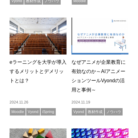
Vyond
教材作成
ノウハウ
Moodle
eラーニングを大学が導入
なぜアニメが企業教育に
するメリットとデメリッ
有効なのか～AIアニメー
トとは？
ションツールVyondの活
用と事例～
2024.11.26
2024.11.19
Moodle
Vyond
iSpring
Vyond
教材作成
ノウハウ