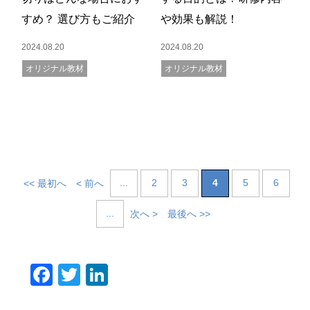
すめ？ 選び方もご紹介
や効果も解説！
2024.08.20
2024.08.20
オリジナル教材
オリジナル教材
...
2
3
4
5
6
<< 最初へ
< 前へ
...
次へ >
最後へ >>
F
T
Li
a
wi
n