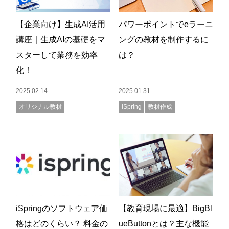
【企業向け】生成AI活用
パワーポイントでeラーニ
講座｜生成AIの基礎をマ
ングの教材を制作するに
スターして業務を効率
は？
化！
2025.02.14
2025.01.31
オリジナル教材
iSpring
教材作成
iSpringのソフトウェア価
【教育現場に最適】BigBl
格はどのくらい？ 料金の
ueButtonとは？主な機能